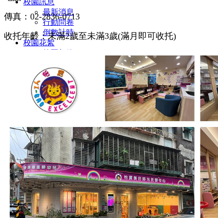
校園訊息
最新消息
傳真：02-2836-0713
行動問卷
倒數計時
收托年齡：未滿2歲至未滿3歲(滿月即可收托)
校園花絮
校園相簿
班級相簿
活動影片
聯絡我們
校園資料
好站報報
好站報報
社區資源
社區環境