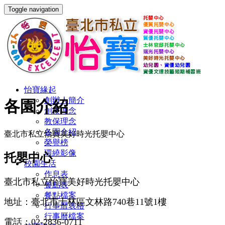
Toggle navigation
怡寶緣起
創辦人簡介
各園介紹
創校理念
教保理念
各園介紹
臺北市私立怡寶美好時光托嬰中心
榮譽榜
環繞影像
托嬰中心
校園生活
作息表
臺北市私立怡寶美好時光托嬰中心
餐點表
餐點檔案
地址：臺北市士林區文林路740巷11號1樓
行事曆表格
行事曆檔案
電話：02-2836-0711