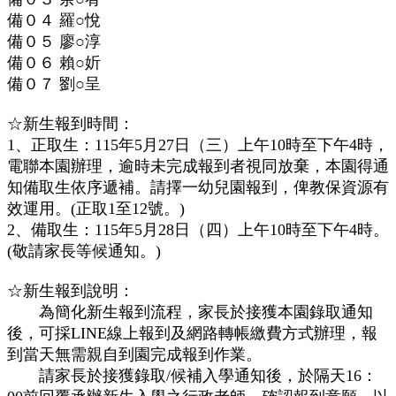
備０４ 羅○悅
備０５ 廖○淳
備０６ 賴○妡
備０７ 劉○呈
☆新生報到時間：
1、正取生：115年5月27日（三）上午10時至下午4時，
電聯本園辦理，逾時未完成報到者視同放棄，本園得通
知備取生依序遞補。請擇一幼兒園報到，俾教保資源有
效運用。(正取1至12號。)
2、備取生：115年5月28日（四）上午10時至下午4時。
(敬請家長等候通知。)
☆新生報到說明：
為簡化新生報到流程，家長於接獲本園錄取通知
後，可採LINE線上報到及網路轉帳繳費方式辦理，報
到當天無需親自到園完成報到作業。
請家長於接獲錄取/候補入學通知後，於隔天16：