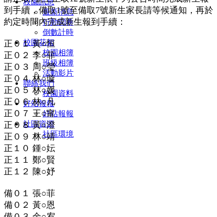
校園訊息
到手續，備取1號至備取7號新生家長請等候通知，再於
最新消息
約定時間內完成新生報到手續：
行動問卷
倒數計時
校園花絮
正０１ 黃○恒
校園相簿
正０２ 李○菲
班級相簿
正０３ 周○瑩
活動影片
正０４ 林○璇
聯絡我們
正０５ 林○媛
校園資料
正０６ 林○凡
好站報報
正０７ 王○甯
好站報報
社區資源
正０８ 黃○澄
社區環境
正０９ 林○靖
正１０ 鍾○妘
正１１ 鄭○賢
正１２ 陳○妤
備０１ 張○菲
備０２ 黃○恩
備０３ 余○宥