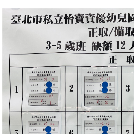
============================================