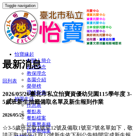
Toggle navigation
怡寶緣起
創辦人簡介
最新消息
創校理念
教保理念
各園介紹
回列表
榮譽榜
環繞影像
2026/05/26臺北市私立怡寶資優幼兒園115學年度 3-
校園生活
5歲班新生抽籤備取名單及新生報到作業
作息表
餐點表
2026/05/26
餐點檔案
行事曆表格
☆3-5歲班正取1號至12號及備取1號至7號名單如下，敬
行事曆檔案
請正取1號至正取12號新生依下列公告時間完成新生報