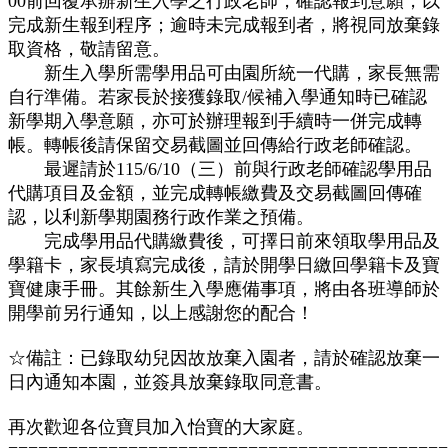
00前回覆承辦新生入學之行政老師，確認報到意願，以
完成新生報到程序；逾時未完成報到者，將視同放棄錄
取資格，敬請留意。
新生入學所需學用品可由園所統一代購，家長無需
自行準備。若家長於接獲錄取/候補入學通知時已確認
新學期入學意願，亦可於辦理報到手續時一併完成轉
帳。轉帳後請保留交易截圖並回傳給行政老師確認。
最遲請於115/6/10（三）前與行政老師確認學用品
代購項目及金額，並完成轉帳繳費及交易截圖回傳確
認，以利新學期園務行政作業之預備。
完成學用品代購繳費後，可擇日前來領取學用品及
學籍卡，家長填寫完成後，請於開學日繳回學籍卡及寶
寶健康手冊。其餘新生入學應備事項，將由各班導師於
開學前另行通知，以上感謝您的配合！
☆備註：已錄取幼兒因故放棄入園者，請於確認放棄一
日內通知本園，並簽具放棄錄取同意書。
再次歡迎各位寶貝加入怡寶的大家庭。