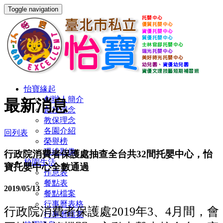
Toggle navigation
怡寶緣起
創辦人簡介
最新消息
創校理念
教保理念
各園介紹
回列表
榮譽榜
環繞影像
行政院消費者保護處抽查全台共32間托嬰中心，怡
校園生活
寶托嬰中心全數通過
作息表
餐點表
2019/05/13
餐點檔案
行事曆表格
行政院消費者保護處2019年3、4月間，會
行事曆檔案