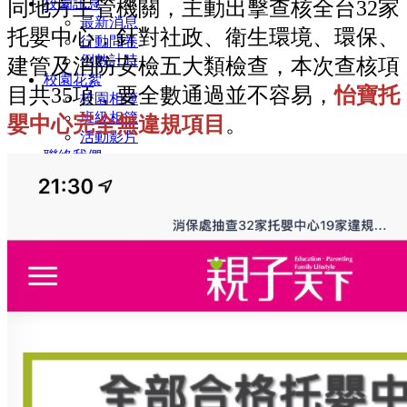
校園訊息
同地方主管機關，主動出擊查核全台32家
最新消息
托嬰中心，針對社政、衛生環境、環保、
行動問卷
倒數計時
建管及消防安檢五大類檢查，本次查核項
校園花絮
目共35項，要全數通過並不容易，
怡寶托
校園相簿
班級相簿
嬰中心完全無違規項目
。
活動影片
聯絡我們
校園資料
好站報報
好站報報
社區資源
社區環境